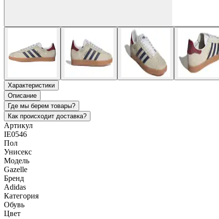
Характеристики
Описание
Где мы берем товары?
Как происходит доставка?
Артикул
IE0546
Пол
Унисекс
Модель
Gazelle
Бренд
Adidas
Категория
Обувь
Цвет