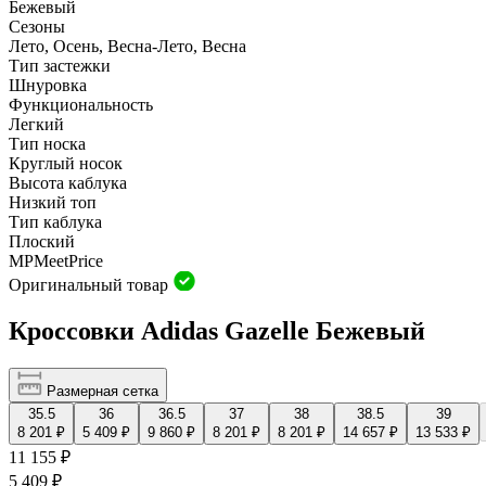
Бежевый
Сезоны
Лето, Осень, Весна-Лето, Весна
Тип застежки
Шнуровка
Функциональность
Легкий
Тип носка
Круглый носок
Высота каблука
Низкий топ
Тип каблука
Плоский
MP
Meet
Price
Оригинальный товар
Кроссовки Adidas Gazelle Бежевый
Размерная сетка
35.5
36
36.5
37
38
38.5
39
8 201 ₽
5 409 ₽
9 860 ₽
8 201 ₽
8 201 ₽
14 657 ₽
13 533 ₽
11 155 ₽
5 409 ₽