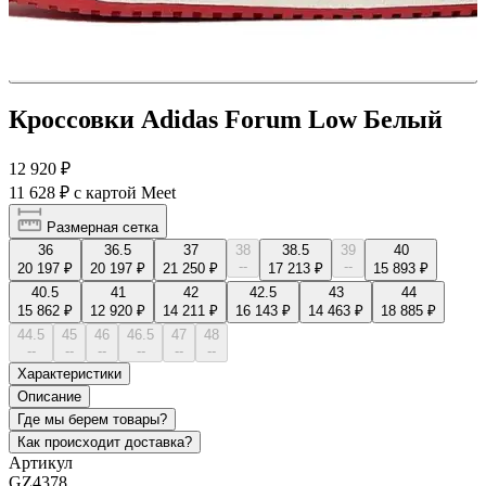
Кроссовки Adidas Forum Low Белый
12 920 ₽
11 628 ₽
с картой Meet
Размерная сетка
36
36.5
37
38
38.5
39
40
--
--
20 197 ₽
20 197 ₽
21 250 ₽
17 213 ₽
15 893 ₽
40.5
41
42
42.5
43
44
15 862 ₽
12 920 ₽
14 211 ₽
16 143 ₽
14 463 ₽
18 885 ₽
44.5
45
46
46.5
47
48
--
--
--
--
--
--
Характеристики
Описание
Где мы берем товары?
Как происходит доставка?
Артикул
GZ4378