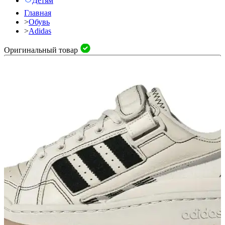
Детям
Главная
>
Обувь
>
Adidas
Оригинальный товар