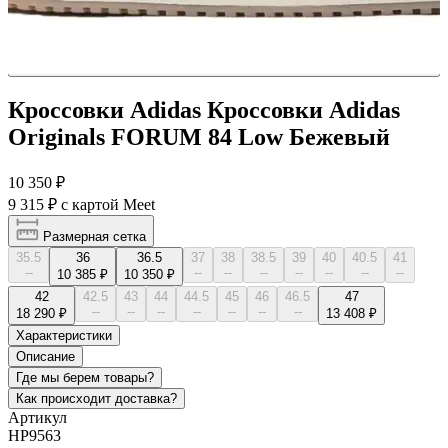
Кроссовки Adidas Кроссовки Adidas
Originals FORUM 84 Low Бежевый
10 350 ₽
9 315 ₽
с картой Meet
Размерная сетка
35.5
36
36.5
37
38
38.5
39
40
40.5
41
--
--
--
--
--
--
--
--
10 385 ₽
10 350 ₽
42
42.5
43
44
44.5
45
46
46.5
47
--
--
--
--
--
--
--
18 290 ₽
13 408 ₽
Характеристики
Описание
Где мы берем товары?
Как происходит доставка?
Артикул
HP9563