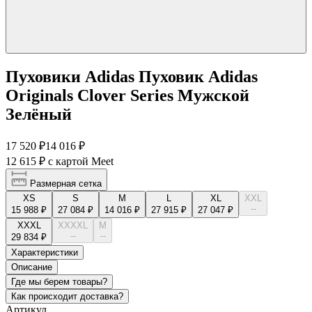
Пуховики Adidas Пуховик Adidas
Originals Clover Series Мужской
Зелёный
17 520 ₽
14 016 ₽
12 615 ₽
с картой Meet
Размерная сетка
XS
S
M
L
XL
XXL
--
15 988 ₽
27 084 ₽
14 016 ₽
27 915 ₽
27 047 ₽
XXXL
XXXXL
М
--
--
29 834 ₽
Характеристики
Описание
Где мы берем товары?
Как происходит доставка?
Артикул