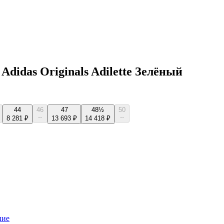
idas Originals Adilette Зелёный
44
46
47
48½
50
--
--
8 281 ₽
13 693 ₽
14 418 ₽
ние