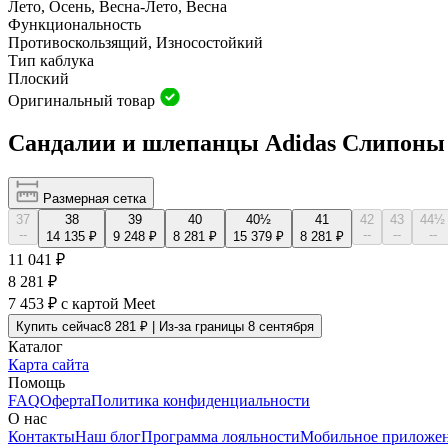
Лето, Осень, Весна-Лето, Весна
Функциональность
Противоскользящий, Износостойкий
Тип каблука
Плоский
Оригинальный товар
Сандалии и шлепанцы Adidas Слипоны Ad
Размерная сетка
37
38
39
40
40½
41
42
43
44½
--
--
--
--
14 135 ₽
9 248 ₽
8 281 ₽
15 379 ₽
8 281 ₽
11 041 ₽
8 281 ₽
7 453 ₽
с картой Meet
Купить сейчас
8 281 ₽ | Из-за границы 8 сентября
Каталог
Карта сайта
Помощь
FAQ
Оферта
Политика конфиденциальности
О нас
Контакты
Наш блог
Программа лояльности
Мобильное приложе