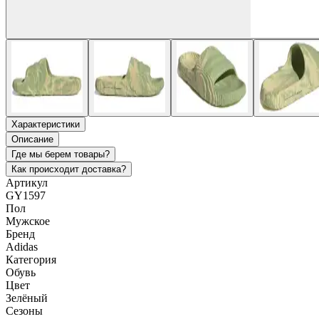
Характеристики
Описание
Где мы берем товары?
Как происходит доставка?
Артикул
GY1597
Пол
Мужское
Бренд
Adidas
Категория
Обувь
Цвет
Зелёный
Сезоны