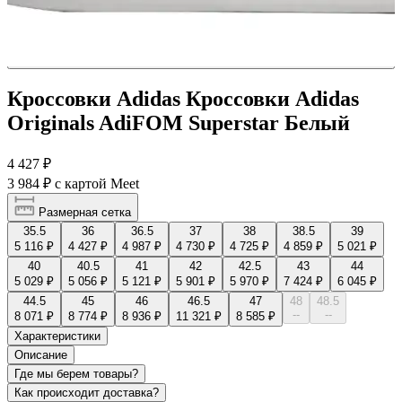
Кроссовки Adidas Кроссовки Adidas
Originals AdiFOM Superstar Белый
4 427 ₽
3 984 ₽
с картой Meet
Размерная сетка
35.5
36
36.5
37
38
38.5
39
5 116 ₽
4 427 ₽
4 987 ₽
4 730 ₽
4 725 ₽
4 859 ₽
5 021 ₽
40
40.5
41
42
42.5
43
44
5 029 ₽
5 056 ₽
5 121 ₽
5 901 ₽
5 970 ₽
7 424 ₽
6 045 ₽
44.5
45
46
46.5
47
48
48.5
--
--
8 071 ₽
8 774 ₽
8 936 ₽
11 321 ₽
8 585 ₽
Характеристики
Описание
Где мы берем товары?
Как происходит доставка?