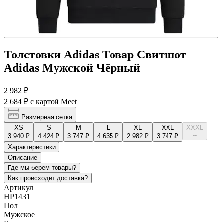
Толстовки Adidas Товар Свитшот
Adidas Мужской Чёрный
2 982 ₽
2 684 ₽
с картой Meet
Размерная сетка
XS
S
M
L
XL
XXL
XXXL
--
3 940 ₽
4 424 ₽
3 747 ₽
4 635 ₽
2 982 ₽
3 747 ₽
Характеристики
Описание
Где мы берем товары?
Как происходит доставка?
Артикул
HP1431
Пол
Мужское