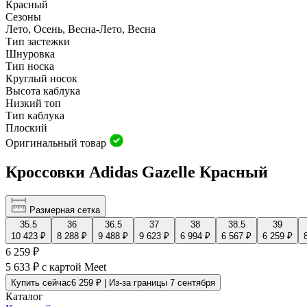
Красный
Сезоны
Лето, Осень, Весна-Лето, Весна
Тип застежки
Шнуровка
Тип носка
Круглый носок
Высота каблука
Низкий топ
Тип каблука
Плоский
Оригинальный товар
Кроссовки Adidas Gazelle Красный
Размерная сетка
35.5
36
36.5
37
38
38.5
39
10 423 ₽
8 288 ₽
9 488 ₽
9 623 ₽
6 994 ₽
6 567 ₽
6 259 ₽
6 259 ₽
5 633 ₽
с картой Meet
Купить сейчас
6 259 ₽ | Из-за границы 7 сентября
Каталог