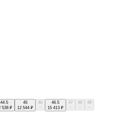
44.5
45
46
46.5
47
48
49
--
--
--
--
2 538 ₽
12 544 ₽
15 413 ₽