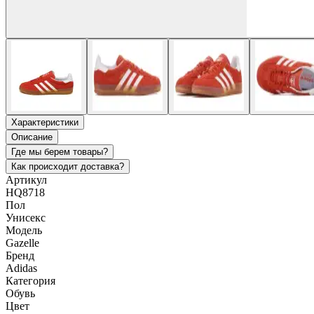
Характеристики
Описание
Где мы берем товары?
Как происходит доставка?
Артикул
HQ8718
Пол
Унисекс
Модель
Gazelle
Бренд
Adidas
Категория
Обувь
Цвет