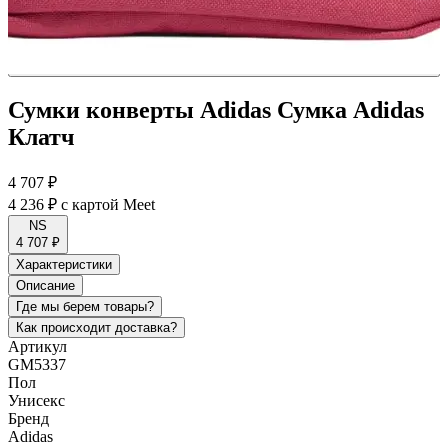
Сумки конверты Adidas Сумка Adidas
Клатч
4 707 ₽
4 236 ₽
с картой Meet
NS
4 707 ₽
Характеристики
Описание
Где мы берем товары?
Как происходит доставка?
Артикул
GM5337
Пол
Унисекс
Бренд
Adidas