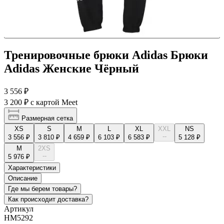
Тренировочные брюки Adidas Брюки
Adidas Женские Чёрный
3 556 ₽
3 200 ₽
с картой Meet
Размерная сетка
XS
S
M
L
XL
XXL
NS
--
3 556 ₽
3 810 ₽
4 659 ₽
6 103 ₽
6 583 ₽
5 128 ₽
М
2XS
--
5 976 ₽
Характеристики
Описание
Где мы берем товары?
Как происходит доставка?
Артикул
HM5292