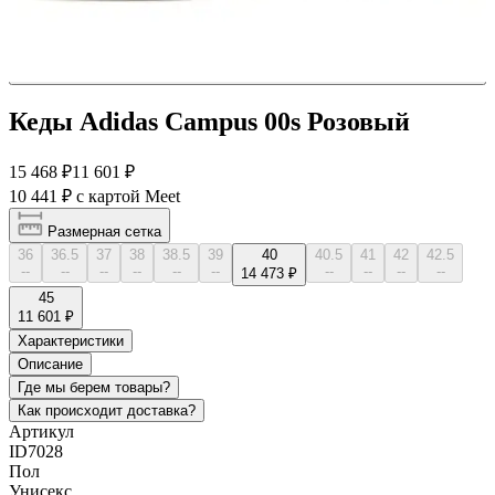
Кеды Adidas Campus 00s Розовый
15 468 ₽
11 601 ₽
10 441 ₽
с картой Meet
Размерная сетка
36
36.5
37
38
38.5
39
40
40.5
41
42
42.5
--
--
--
--
--
--
--
--
--
--
14 473 ₽
45
11 601 ₽
Характеристики
Описание
Где мы берем товары?
Как происходит доставка?
Артикул
ID7028
Пол
Унисекс