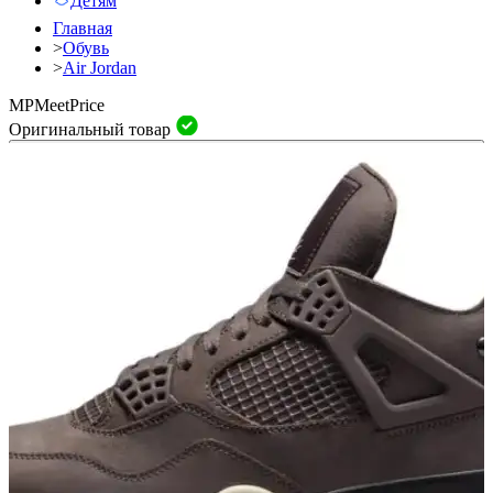
Детям
Главная
>
Обувь
>
Air Jordan
MP
Meet
Price
Оригинальный товар