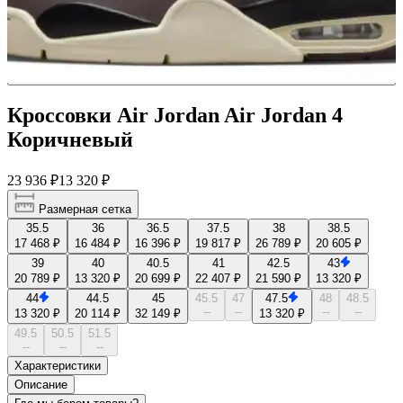
Кроссовки Air Jordan Air Jordan 4
Коричневый
23 936 ₽
13 320 ₽
Размерная сетка
35.5
36
36.5
37.5
38
38.5
17 468 ₽
16 484 ₽
16 396 ₽
19 817 ₽
26 789 ₽
20 605 ₽
39
40
40.5
41
42.5
43
20 789 ₽
13 320 ₽
20 699 ₽
22 407 ₽
21 590 ₽
13 320 ₽
44
44.5
45
45.5
47
47.5
48
48.5
--
--
--
--
13 320 ₽
20 114 ₽
32 149 ₽
13 320 ₽
49.5
50.5
51.5
--
--
--
Характеристики
Описание