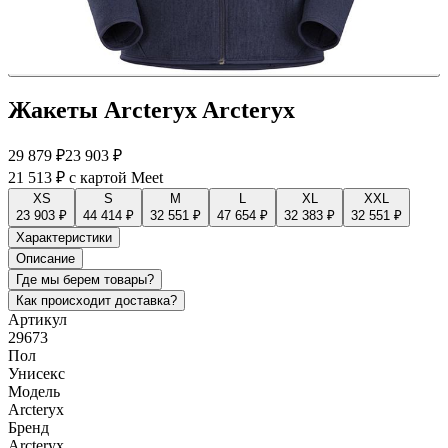
Жакеты Arcteryx Arcteryx
29 879 ₽
23 903 ₽
21 513 ₽
с картой Meet
XS
S
M
L
XL
XXL
23 903 ₽
44 414 ₽
32 551 ₽
47 654 ₽
32 383 ₽
32 551 ₽
Характеристики
Описание
Где мы берем товары?
Как происходит доставка?
Артикул
29673
Пол
Унисекс
Модель
Arcteryx
Бренд
Arcteryx