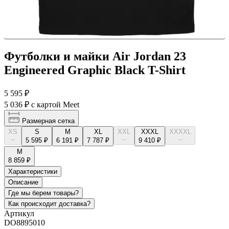
Футболки и майки Air Jordan 23
Engineered Graphic Black T-Shirt
5 595 ₽
5 036 ₽
с картой Meet
Размерная сетка
XS
S
M
XL
XXL
XXXL
XXXXL
--
--
--
5 595 ₽
6 191 ₽
7 787 ₽
9 410 ₽
М
8 859 ₽
Характеристики
Описание
Где мы берем товары?
Как происходит доставка?
Артикул
DO8895010