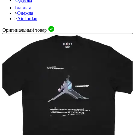
Детям
Главная
>
Одежда
>
Air Jordan
Оригинальный товар