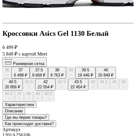
Кроссовки Asics Gel 1130 Белый
6 499 ₽
5 849 ₽
с картой Meet
Размерная сетка
36
37
37.5
38
39
39.5
40
--
--
6 499 ₽
9 669 ₽
9 763 ₽
19 446 ₽
20 849 ₽
40.5
41.5
42
42.5
43.5
44
44.5
45
46
--
--
--
--
--
--
20 856 ₽
22 554 ₽
22 454 ₽
46.5
47
48
49
50.5
--
--
--
--
--
Характеристики
Описание
Где мы берем товары?
Как происходит доставка?
Артикул
1201A256106