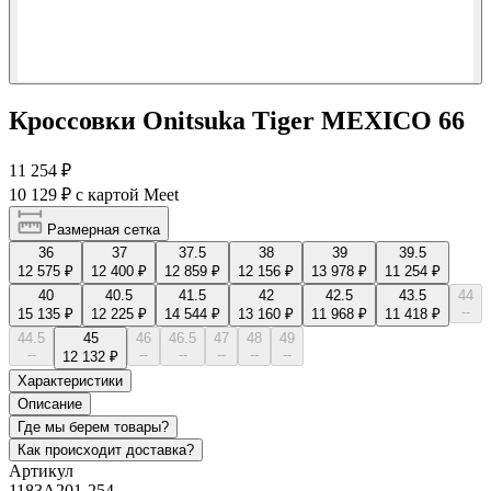
Кроссовки Onitsuka Tiger MEXICO 66
11 254 ₽
10 129 ₽
с картой Meet
Размерная сетка
36
37
37.5
38
39
39.5
12 575 ₽
12 400 ₽
12 859 ₽
12 156 ₽
13 978 ₽
11 254 ₽
40
40.5
41.5
42
42.5
43.5
44
--
15 135 ₽
12 225 ₽
14 544 ₽
13 160 ₽
11 968 ₽
11 418 ₽
44.5
45
46
46.5
47
48
49
--
--
--
--
--
--
12 132 ₽
Характеристики
Описание
Где мы берем товары?
Как происходит доставка?
Артикул
1183A201-254