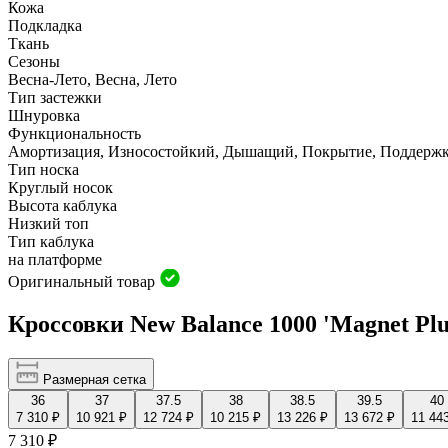
Кожа
Подкладка
Ткань
Сезоны
Весна-Лето, Весна, Лето
Тип застежки
Шнуровка
Функциональность
Амортизация, Износостойкий, Дышащий, Покрытие, Поддержк
Тип носка
Круглый носок
Высота каблука
Низкий топ
Тип каблука
на платформе
Оригинальный товар
Кроссовки New Balance 1000 'Magnet P
Размерная сетка
36
37
37.5
38
38.5
39.5
40
7 310 ₽
10 921 ₽
12 724 ₽
10 215 ₽
13 226 ₽
13 672 ₽
11 44
7 310 ₽