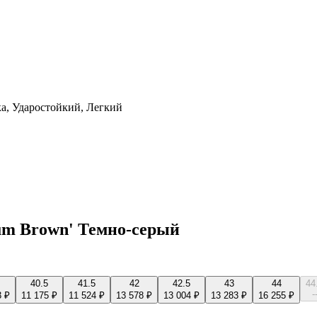
а, Ударостойкий, Легкий
lum Brown' Темно-серый
40.5
41.5
42
42.5
43
44
44
-
3 ₽
11 175 ₽
11 524 ₽
13 578 ₽
13 004 ₽
13 283 ₽
16 255 ₽