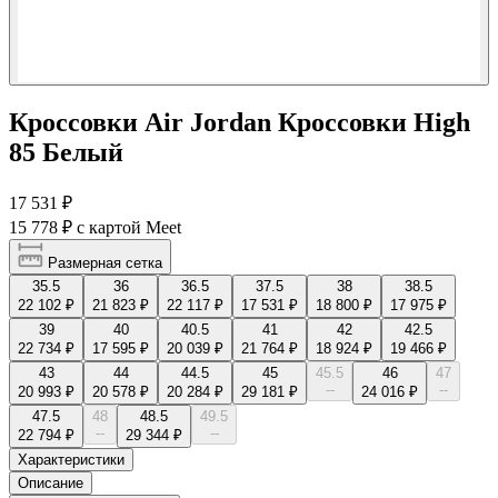
Кроссовки Air Jordan Кроссовки High
85 Белый
17 531 ₽
15 778 ₽
с картой Meet
Размерная сетка
35.5
36
36.5
37.5
38
38.5
22 102 ₽
21 823 ₽
22 117 ₽
17 531 ₽
18 800 ₽
17 975 ₽
39
40
40.5
41
42
42.5
22 734 ₽
17 595 ₽
20 039 ₽
21 764 ₽
18 924 ₽
19 466 ₽
43
44
44.5
45
45.5
46
47
--
--
20 993 ₽
20 578 ₽
20 284 ₽
29 181 ₽
24 016 ₽
47.5
48
48.5
49.5
--
--
22 794 ₽
29 344 ₽
Характеристики
Описание