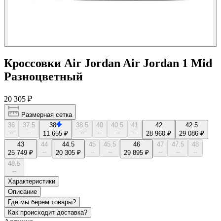
Кроссовки Air Jordan Air Jordan 1 Mid
Разноцветный
20 305 ₽
Размерная сетка
36
37.5
38
38.5
40
40.5
41
42
42.5
--
--
--
--
--
--
11 655 ₽
28 960 ₽
29 086 ₽
43
44
44.5
45
45.5
46
47
47.5
48
--
--
--
--
--
--
25 749 ₽
20 305 ₽
29 895 ₽
48.5
--
Характеристики
Описание
Где мы берем товары?
Как происходит доставка?