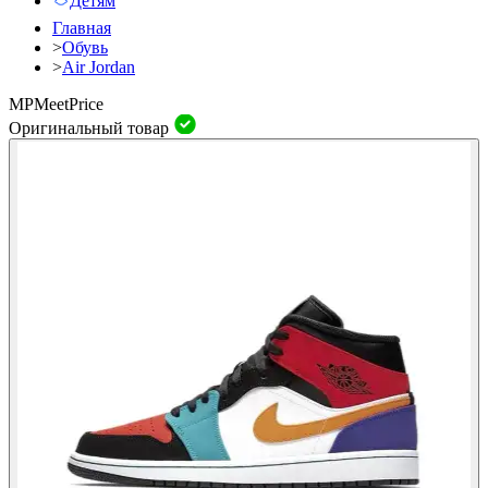
Детям
Главная
>
Обувь
>
Air Jordan
MP
Meet
Price
Оригинальный товар