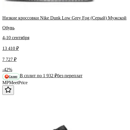
Низкие кроссовки Nike Dunk Low Grey Fog (Серый) Мужской
Обувь
4-10 сентября
13 410 ₽
7 727 ₽
-42%
В сплит по 1 932 ₽
без переплат
Сплит
Я
MP
Meet
Price