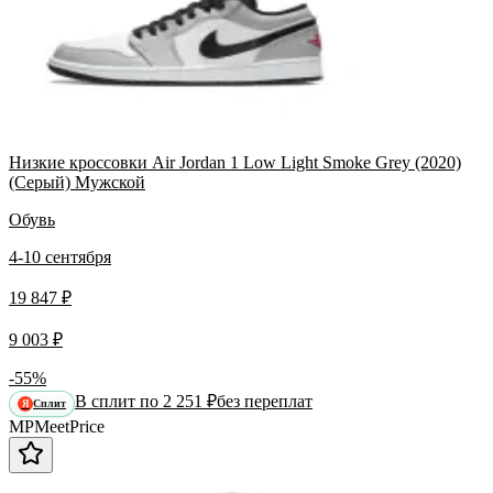
Низкие кроссовки Air Jordan 1 Low Light Smoke Grey (2020)
(Серый) Мужской
Обувь
4-10 сентября
19 847 ₽
9 003 ₽
-55%
В сплит по 2 251 ₽
без переплат
Сплит
Я
MP
Meet
Price