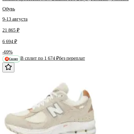
Обувь
9-13 августа
21 865 ₽
6 694 ₽
-69%
В сплит по 1 674 ₽
без переплат
Сплит
Я