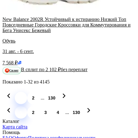
New Balance 2002R Устойчивый к истиранию Низкий Топ
Повседневные Городские Кроссовки для Коммутирования и
Бега Унисекс Бежевый
Обувь
31 авг. - 6 сент.
7 568 ₽
В сплит по 2 102 ₽
без переплат
Сплит
Я
Показано
1-32
из
4145
...
1
2
130
...
1
2
3
4
130
Каталог
Карта сайта
Помощь
FAQ
Оферта
Политика конфиденциальности