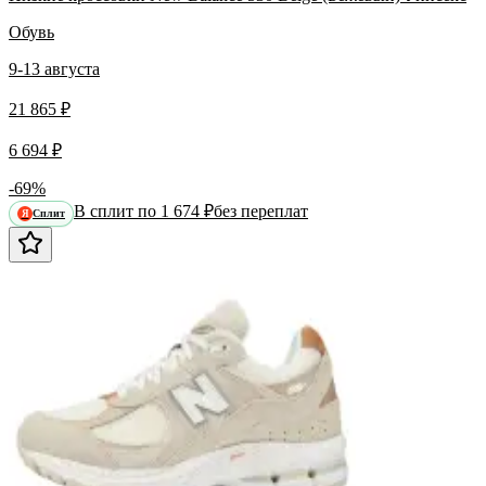
Обувь
9-13 августа
21 865 ₽
6 694 ₽
-69%
В сплит по 1 674 ₽
без переплат
Сплит
Я