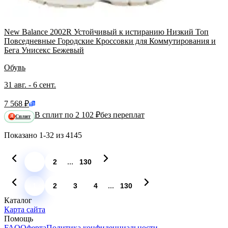
New Balance 2002R Устойчивый к истиранию Низкий Топ
Повседневные Городские Кроссовки для Коммутирования и
Бега Унисекс Бежевый
Обувь
31 авг. - 6 сент.
7 568 ₽
В сплит по 2 102 ₽
без переплат
Сплит
Я
Показано
1-32
из
4145
...
1
2
130
...
1
2
3
4
130
Каталог
Карта сайта
Помощь
FAQ
Оферта
Политика конфиденциальности