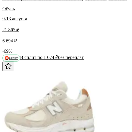
Обувь
9-13 августа
21 865 ₽
6 694 ₽
-69%
В сплит по 1 674 ₽
без переплат
Сплит
Я