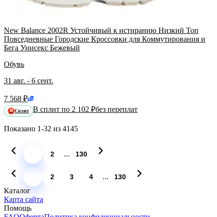
New Balance 2002R Устойчивый к истиранию Низкий Топ
Повседневные Городские Кроссовки для Коммутирования и
Бега Унисекс Бежевый
Обувь
31 авг. - 6 сент.
7 568 ₽
В сплит по 2 102 ₽
без переплат
Сплит
Я
Показано
1-32
из
4145
...
1
2
130
...
1
2
3
4
130
Каталог
Карта сайта
Помощь
FAQ
Оферта
Политика конфиденциальности