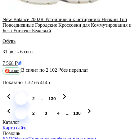
New Balance 2002R Устойчивый к истиранию Низкий Топ
Повседневные Городские Кроссовки для Коммутирования и
Бега Унисекс Бежевый
Обувь
31 авг. - 6 сент.
7 568 ₽
В сплит по 2 102 ₽
без переплат
Сплит
Я
Показано
1-32
из
4145
...
1
2
130
...
1
2
3
4
130
Каталог
Карта сайта
Помощь
FAQ
Оферта
Политика конфиденциальности