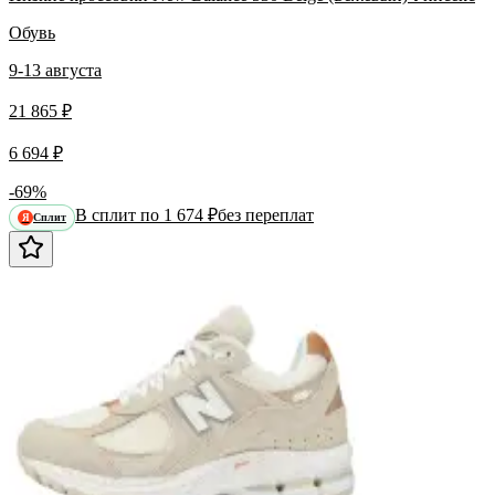
Обувь
9-13 августа
21 865 ₽
6 694 ₽
-69%
В сплит по 1 674 ₽
без переплат
Сплит
Я