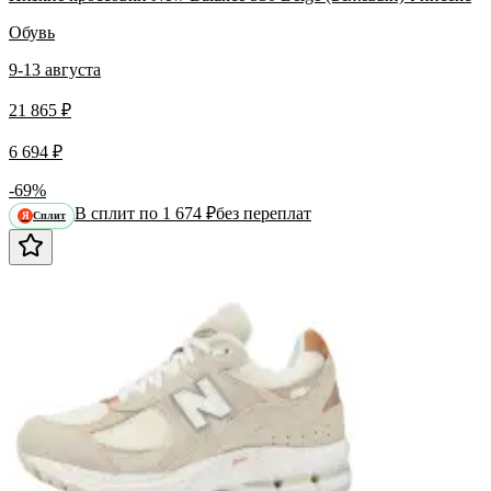
Обувь
9-13 августа
21 865 ₽
6 694 ₽
-69%
В сплит по 1 674 ₽
без переплат
Сплит
Я