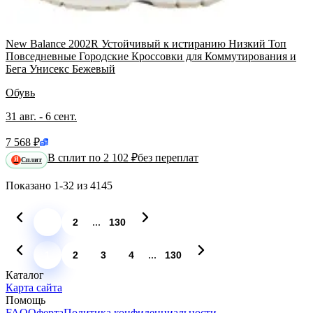
New Balance 2002R Устойчивый к истиранию Низкий Топ
Повседневные Городские Кроссовки для Коммутирования и
Бега Унисекс Бежевый
Обувь
31 авг. - 6 сент.
7 568 ₽
В сплит по 2 102 ₽
без переплат
Сплит
Я
Показано
1-32
из
4145
...
1
2
130
...
1
2
3
4
130
Каталог
Карта сайта
Помощь
FAQ
Оферта
Политика конфиденциальности