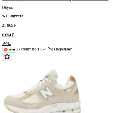
Обувь
9-13 августа
21 865 ₽
6 694 ₽
-69%
В сплит по 1 674 ₽
без переплат
Сплит
Я