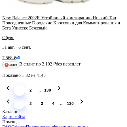
New Balance 2002R Устойчивый к истиранию Низкий Топ
Повседневные Городские Кроссовки для Коммутирования и
Бега Унисекс Бежевый
Обувь
31 авг. - 6 сент.
7 568 ₽
В сплит по 2 102 ₽
без переплат
Сплит
Я
Показано
1-32
из
4145
...
1
2
130
...
1
2
3
4
130
Каталог
Карта сайта
Помощь
FAQ
Оферта
Политика конфиденциальности