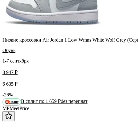
Низкие кроссовки Air Jordan 1 Low Wmns White Wolf Grey (Сер
Обувь
1-7 сентября
8 947 ₽
6 635 ₽
-26%
В сплит по 1 659 ₽
без переплат
Сплит
Я
MP
Meet
Price