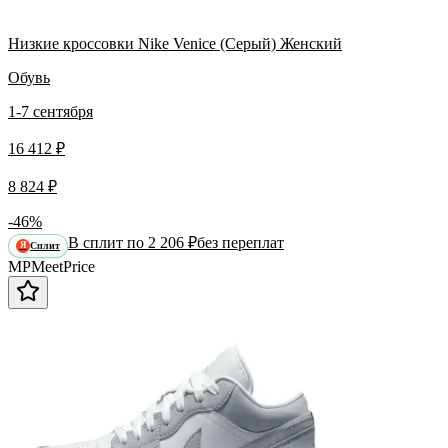
Низкие кроссовки Nike Venice (Серый) Женский
Обувь
1-7 сентября
16 412 ₽
8 824 ₽
-46%
В сплит по 2 206 ₽
без переплат
Сплит
Я
MP
Meet
Price