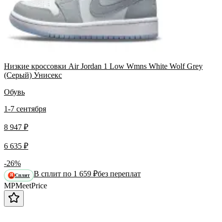
Низкие кроссовки Air Jordan 1 Low Wmns White Wolf Grey
(Серый) Унисекс
Обувь
1-7 сентября
8 947 ₽
6 635 ₽
-26%
В сплит по 1 659 ₽
без переплат
Сплит
Я
MP
Meet
Price