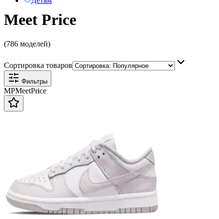
Детям
Meet Price
(786 моделей)
Сортировка товаров
Фильтры
MP
Meet
Price