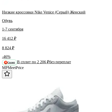
Низкие кроссовки Nike Venice (Серый) Женский
Обувь
1-7 сентября
16 412 ₽
8 824 ₽
-46%
В сплит по 2 206 ₽
без переплат
Сплит
Я
MP
Meet
Price