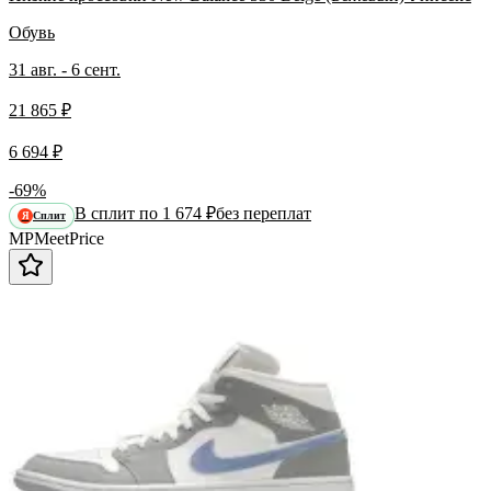
Обувь
31 авг. - 6 сент.
21 865 ₽
6 694 ₽
-69%
В сплит по 1 674 ₽
без переплат
Сплит
Я
MP
Meet
Price