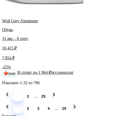
Wolf Grey Aluminum
Обувь
31 авг. - 6 сент.
10 415 ₽
7 854 ₽
-25%
В сплит по 1 964 ₽
без переплат
Сплит
Я
Показано
1-32
из
786
...
1
2
25
...
1
2
3
4
25
Каталог