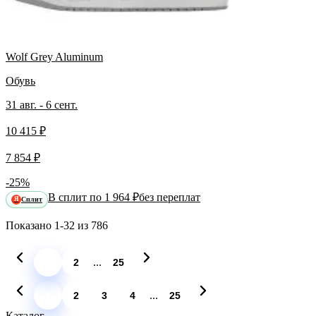
Wolf Grey Aluminum
Обувь
31 авг. - 6 сент.
10 415 ₽
7 854 ₽
-25%
В сплит по 1 964 ₽
без переплат
Сплит
Я
Показано
1-32
из
786
...
1
2
25
...
1
2
3
4
25
Каталог