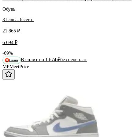
Обувь
31 авг. - 6 сент.
21 865 ₽
6 694 ₽
-69%
В сплит по 1 674 ₽
без переплат
Сплит
Я
MP
Meet
Price