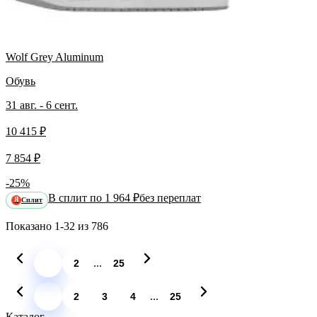
Wolf Grey Aluminum
Обувь
31 авг. - 6 сент.
10 415 ₽
7 854 ₽
-25%
В сплит по 1 964 ₽
без переплат
Сплит
Я
Показано
1-32
из
786
...
1
2
25
...
1
2
3
4
25
Каталог