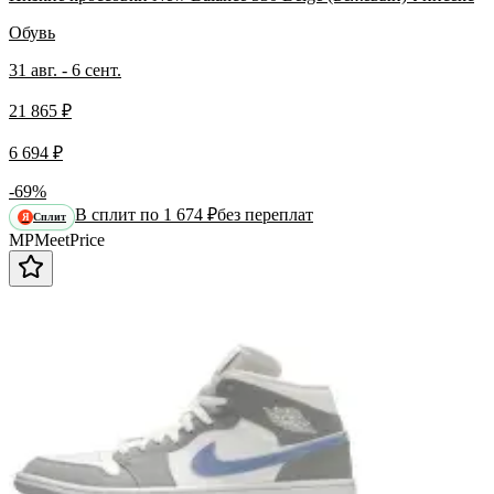
Обувь
31 авг. - 6 сент.
21 865 ₽
6 694 ₽
-69%
В сплит по 1 674 ₽
без переплат
Сплит
Я
MP
Meet
Price