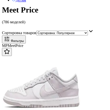
Детям
Meet Price
(786 моделей)
Сортировка товаров
Фильтры
MP
Meet
Price