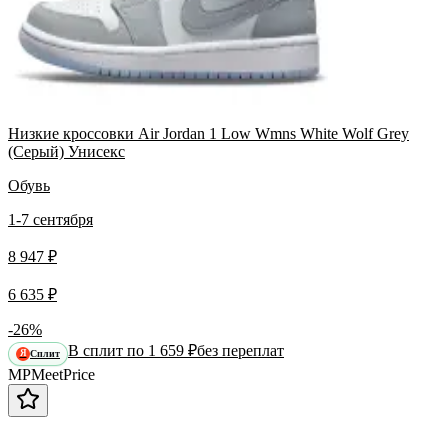
Низкие кроссовки Air Jordan 1 Low Wmns White Wolf Grey
(Серый) Унисекс
Обувь
1-7 сентября
8 947 ₽
6 635 ₽
-26%
В сплит по 1 659 ₽
без переплат
Сплит
Я
MP
Meet
Price