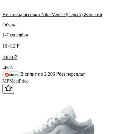
Низкие кроссовки Nike Venice (Серый) Женский
Обувь
1-7 сентября
16 412 ₽
8 824 ₽
-46%
В сплит по 2 206 ₽
без переплат
Сплит
Я
MP
Meet
Price