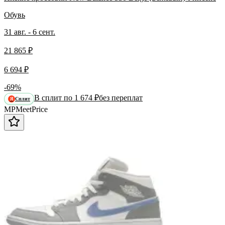
Обувь
31 авг. - 6 сент.
21 865 ₽
6 694 ₽
-69%
В сплит по 1 674 ₽
без переплат
Сплит
Я
MP
Meet
Price