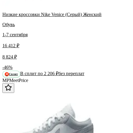
Низкие кроссовки Nike Venice (Серый) Женский
Обувь
1-7 сентября
16 412 ₽
8 824 ₽
-46%
В сплит по 2 206 ₽
без переплат
Сплит
Я
MP
Meet
Price