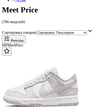
Детям
Meet Price
(786 моделей)
Сортировка товаров
Фильтры
MP
Meet
Price