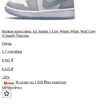
Низкие кроссовки Air Jordan 1 Low Wmns White Wolf Grey
(Серый) Унисекс
Обувь
1-7 сентября
8 947 ₽
6 635 ₽
-26%
В сплит по 1 659 ₽
без переплат
Сплит
Я
MP
Meet
Price