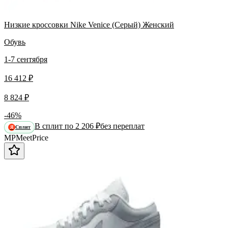
Низкие кроссовки Nike Venice (Серый) Женский
Обувь
1-7 сентября
16 412 ₽
8 824 ₽
-46%
В сплит по 2 206 ₽
без переплат
Сплит
Я
MP
Meet
Price