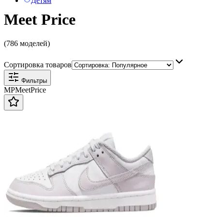
Детям
Meet Price
(786 моделей)
Сортировка товаров
Фильтры
MP
Meet
Price