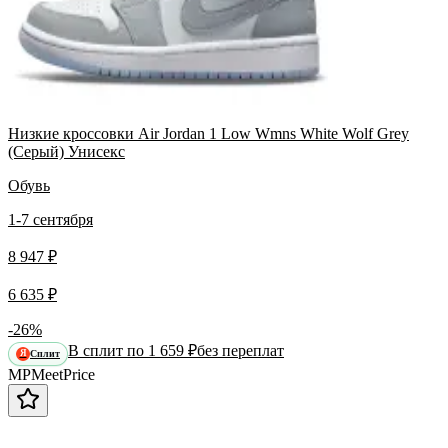
Низкие кроссовки Air Jordan 1 Low Wmns White Wolf Grey
(Серый) Унисекс
Обувь
1-7 сентября
8 947 ₽
6 635 ₽
-26%
В сплит по 1 659 ₽
без переплат
Сплит
Я
MP
Meet
Price