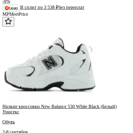
-9%
В сплит по 3 538 ₽
без переплат
Сплит
Я
MP
Meet
Price
Низкие кроссовки New Balance 530 White Black (Белый)
Унисекс
Обувь
2-8 сентября