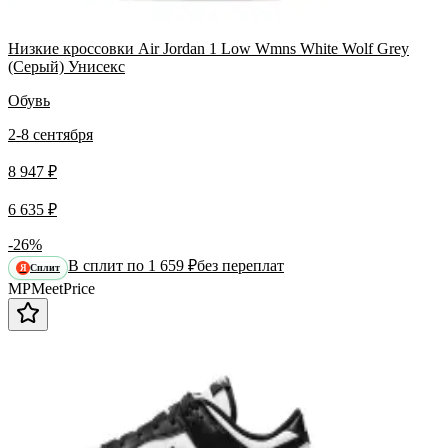
Низкие кроссовки Air Jordan 1 Low Wmns White Wolf Grey
(Серый) Унисекс
Обувь
2-8 сентября
8 947 ₽
6 635 ₽
-26%
В сплит по 1 659 ₽
без переплат
Сплит
Я
MP
Meet
Price