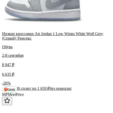
Низкие кроссовки Air Jordan 1 Low Wmns White Wolf Grey
(Серый) Унисекс
Обувь
2-8 сентября
8 947 ₽
6 635 ₽
-26%
В сплит по 1 659 ₽
без переплат
Сплит
Я
MP
Meet
Price