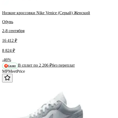
Низкие кроссовки Nike Venice (Серый) Женский
Обувь
2-8 сентября
16 412 ₽
8 824 ₽
-46%
В сплит по 2 206 ₽
без переплат
Сплит
Я
MP
Meet
Price