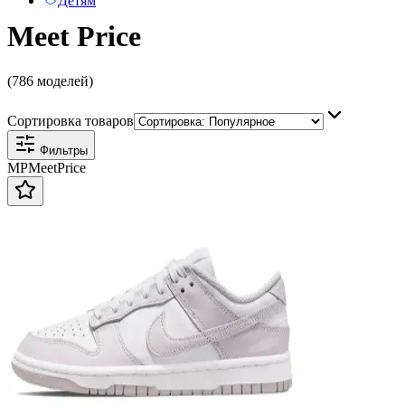
Детям
Meet Price
(786 моделей)
Сортировка товаров
Фильтры
MP
Meet
Price