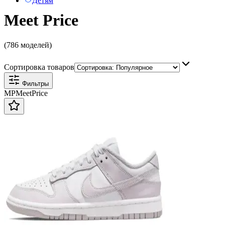
Детям
Meet Price
(786 моделей)
Сортировка товаров
Фильтры
MP
Meet
Price