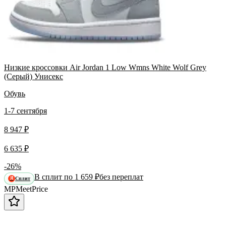
Низкие кроссовки Air Jordan 1 Low Wmns White Wolf Grey
(Серый) Унисекс
Обувь
1-7 сентября
8 947 ₽
6 635 ₽
-26%
В сплит по 1 659 ₽
без переплат
Сплит
Я
MP
Meet
Price