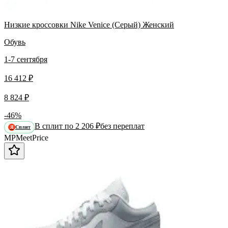
Низкие кроссовки Nike Venice (Серый) Женский
Обувь
1-7 сентября
16 412 ₽
8 824 ₽
-46%
В сплит по 2 206 ₽
без переплат
Сплит
Я
MP
Meet
Price