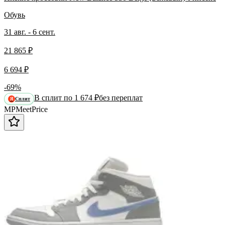
Обувь
31 авг. - 6 сент.
21 865 ₽
6 694 ₽
-69%
В сплит по 1 674 ₽
без переплат
Сплит
Я
MP
Meet
Price