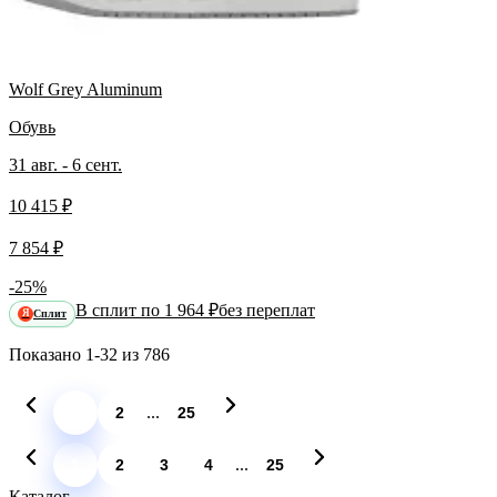
Wolf Grey Aluminum
Обувь
31 авг. - 6 сент.
10 415 ₽
7 854 ₽
-25%
В сплит по 1 964 ₽
без переплат
Сплит
Я
Показано
1-32
из
786
...
1
2
25
...
1
2
3
4
25
Каталог