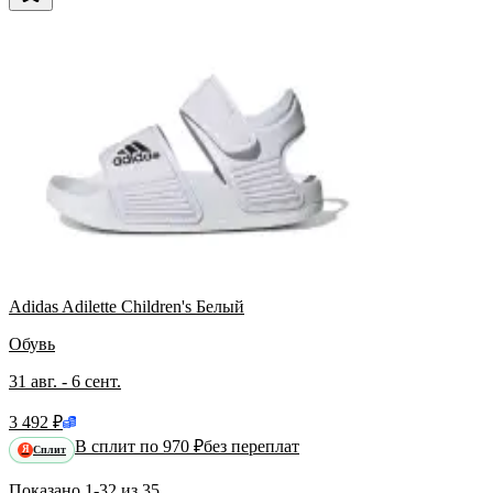
Adidas Adilette Children's Белый
Обувь
31 авг. - 6 сент.
3 492 ₽
В сплит по 970 ₽
без переплат
Сплит
Я
Показано
1-32
из
35