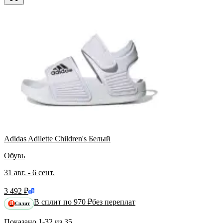
Adidas Adilette Children's Белый
Обувь
31 авг. - 6 сент.
3 492 ₽
В сплит по 970 ₽
без переплат
Сплит
Я
Показано
1-32
из
35