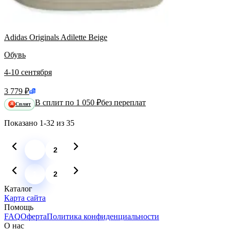
Adidas Originals Adilette Beige
Обувь
4-10 сентября
3 779 ₽
В сплит по 1 050 ₽
без переплат
Сплит
Я
Показано
1-32
из
35
1
2
1
2
Каталог
Карта сайта
Помощь
FAQ
Оферта
Политика конфиденциальности
О нас