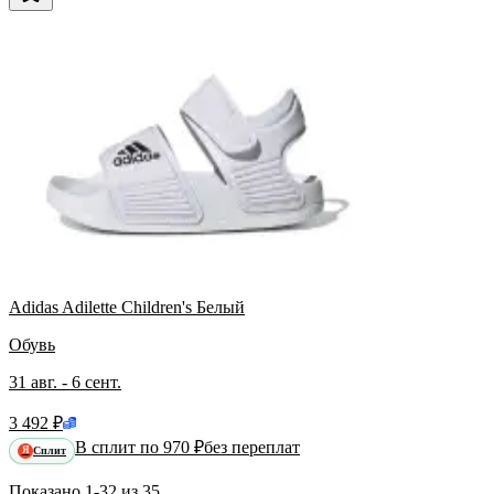
Adidas Adilette Children's Белый
Обувь
31 авг. - 6 сент.
3 492 ₽
В сплит по 970 ₽
без переплат
Сплит
Я
Показано
1-32
из
35