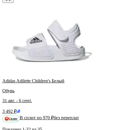
Adidas Adilette Children's Белый
Обувь
31 авг. - 6 сент.
3 492 ₽
В сплит по 970 ₽
без переплат
Сплит
Я
Показано
1-32
из
35