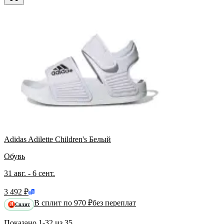
Adidas Adilette Children's Белый
Обувь
31 авг. - 6 сент.
3 492 ₽
В сплит по 970 ₽
без переплат
Сплит
Я
Показано
1-32
из
35