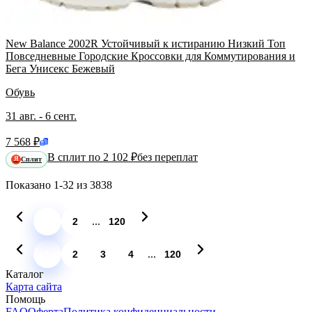
New Balance 2002R Устойчивый к истиранию Низкий Топ
Повседневные Городские Кроссовки для Коммутирования и
Бега Унисекс Бежевый
Обувь
31 авг. - 6 сент.
7 568 ₽
В сплит по 2 102 ₽
без переплат
Сплит
Я
Показано
1-32
из
3838
...
1
2
120
...
1
2
3
4
120
Каталог
Карта сайта
Помощь
FAQ
Оферта
Политика конфиденциальности