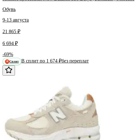
Обувь
9-13 августа
21 865 ₽
6 694 ₽
-69%
В сплит по 1 674 ₽
без переплат
Сплит
Я