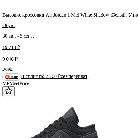
Высокие кроссовки Air Jordan 1 Mid White Shadow (Белый) Уни
Обувь
30 авг. - 5 сент.
19 713 ₽
9 040 ₽
-54%
В сплит по 2 260 ₽
без переплат
Сплит
Я
MP
Meet
Price