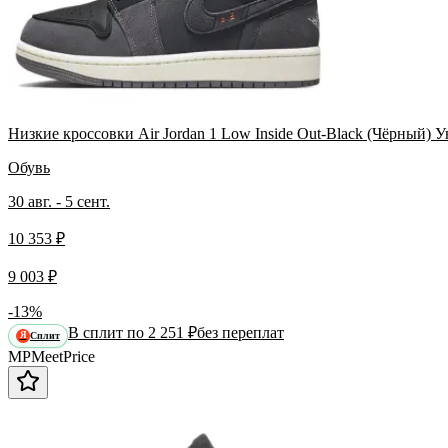
Низкие кроссовки Air Jordan 1 Low Inside Out-Black (Чёрный) 
Обувь
30 авг. - 5 сент.
10 353 ₽
9 003 ₽
-13%
В сплит по 2 251 ₽
без переплат
Сплит
Я
MP
Meet
Price