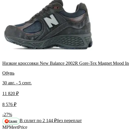
Низкие кроссовки New Balance 2002R Gore-Tex Magnet Mood In
Обувь
30 авг. - 5 сент.
11 820 ₽
8 576 ₽
-27%
В сплит по 2 144 ₽
без переплат
Сплит
Я
MP
Meet
Price