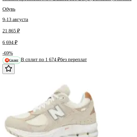
Обувь
9-13 августа
21 865 ₽
6 694 ₽
-69%
В сплит по 1 674 ₽
без переплат
Сплит
Я