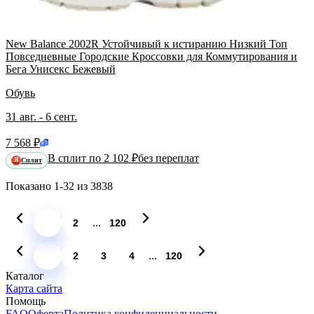
New Balance 2002R Устойчивый к истиранию Низкий Топ
Повседневные Городские Кроссовки для Коммутирования и
Бега Унисекс Бежевый
Обувь
31 авг. - 6 сент.
7 568 ₽
В сплит по 2 102 ₽
без переплат
Сплит
Я
Показано
1-32
из
3838
...
1
2
120
...
1
2
3
4
120
Каталог
Карта сайта
Помощь
FAQ
Оферта
Политика конфиденциальности