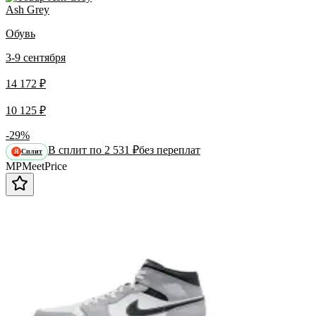
Ash Grey
Обувь
3-9 сентября
14 172 ₽
10 125 ₽
-29%
В сплит по 2 531 ₽
без переплат
Сплит
Я
MP
Meet
Price