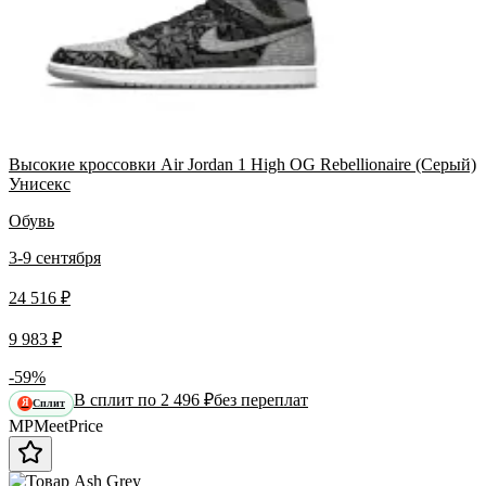
Высокие кроссовки Air Jordan 1 High OG Rebellionaire (Серый)
Унисекс
Обувь
3-9 сентября
24 516 ₽
9 983 ₽
-59%
В сплит по 2 496 ₽
без переплат
Сплит
Я
MP
Meet
Price