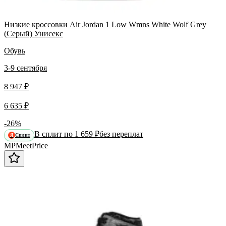
Низкие кроссовки Air Jordan 1 Low Wmns White Wolf Grey
(Серый) Унисекс
Обувь
3-9 сентября
8 947 ₽
6 635 ₽
-26%
В сплит по 1 659 ₽
без переплат
Сплит
Я
MP
Meet
Price