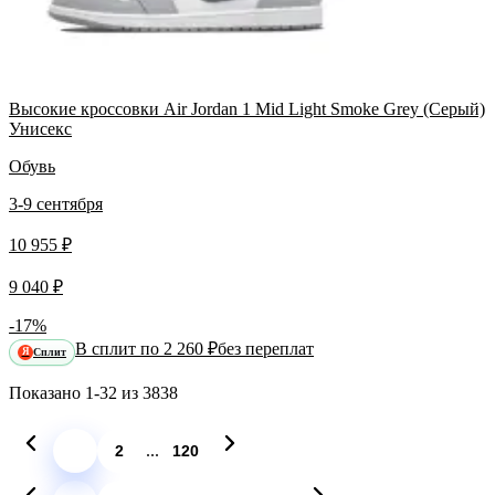
Высокие кроссовки Air Jordan 1 Mid Light Smoke Grey (Серый)
Унисекс
Обувь
3-9 сентября
10 955 ₽
9 040 ₽
-17%
В сплит по 2 260 ₽
без переплат
Сплит
Я
Показано
1-32
из
3838
...
1
2
120