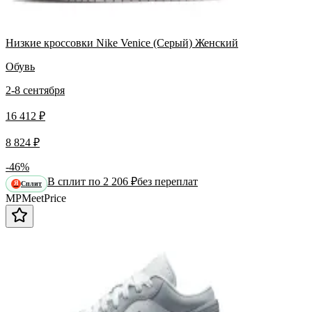
Низкие кроссовки Nike Venice (Серый) Женский
Обувь
2-8 сентября
16 412 ₽
8 824 ₽
-46%
В сплит по 2 206 ₽
без переплат
Сплит
Я
MP
Meet
Price