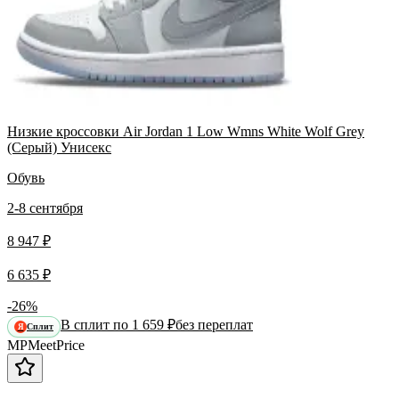
Низкие кроссовки Air Jordan 1 Low Wmns White Wolf Grey
(Серый) Унисекс
Обувь
2-8 сентября
8 947 ₽
6 635 ₽
-26%
В сплит по 1 659 ₽
без переплат
Сплит
Я
MP
Meet
Price